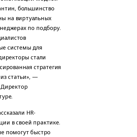
рантин, большинство
ны на виртуальных
енеджерах по подбору.
циалистов
ые системы для
-директоры стали
нсированная стратегия
 из статьи», —
 «Директор
туре.
ссказали HR-
ии в своей практике.
ые помогут быстро