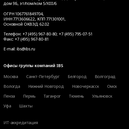
дом 9Б, эт/пом/ком 5/XIII/6
ОГРН 1067761849704,
ИНН 7713606622, КПП 771301001,
Основной ОКВЭД 62.02
Телефон:
+7 (495) 967-80-80
;
+7 (495) 795-07-51
Факс:
+7 (495) 967-80-81
E-mail:
ibs@ibs.ru
Офисы группы компаний IBS
Москва
Санкт-Петербург
Белгород
Волгоград
Вологда
Нижний Новгород
Новочеркасск
Омск
Пенза
Пермь
Таганрог
Тюмень
Ульяновск
Уфа
Шахты
ИТ-аккредитация