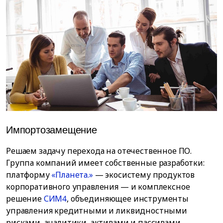
Импортозамещение
З
Решаем задачу перехода на отечественное ПО.
К
Группа компаний имеет собственные разработки:
б
платформу
«Планета.»
— экосистему продуктов
С
корпоративного управления — и комплексное
р
решение
СИМ4
, объединяющее инструменты
с
управления кредитными и ликвидностными
рисками, аналитики, активами и пассивами