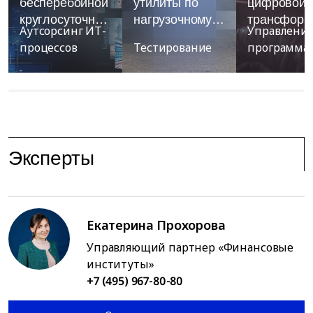
бесперебойной
утилиты по
цифровой
круглосуточной
нагрузочному
трансформ
Аутсорсинг ИТ-
Управлени
работы SAP-
тестированию
управлени
процессов
Тестирование
программа
систем
для крупного
внутренни
российского
услугами и
банка
сервисами
банка ВТБ
Эксперты
Екатерина Прохорова
Управляющий партнер «Финансовые
институты»
+7 (495) 967-80-80