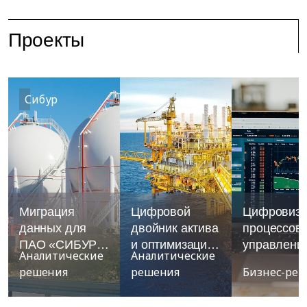
Проекты
Сибур
Миграция
Цифровой
Цифровиза
данных для
двойник актива
процессов
ПАО «СИБУР
и оптимизация
управлени
Аналитические
Аналитические
Холдинг»
процессов на
инвестици
решения
решения
Бизнес-ре
месторождении
проектами