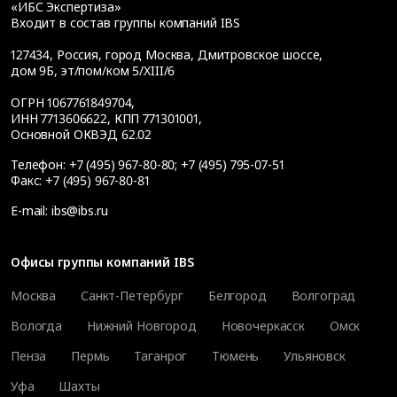
«ИБС Экспертиза»
Входит в состав группы компаний IBS
127434
,
Россия, город Москва
,
Дмитровское шоссе,
дом 9Б, эт/пом/ком 5/XIII/6
ОГРН 1067761849704,
ИНН 7713606622, КПП 771301001,
Основной ОКВЭД 62.02
Телефон:
+7 (495) 967-80-80
;
+7 (495) 795-07-51
Факс:
+7 (495) 967-80-81
E-mail:
ibs@ibs.ru
Офисы группы компаний IBS
Москва
Санкт-Петербург
Белгород
Волгоград
Вологда
Нижний Новгород
Новочеркасск
Омск
Пенза
Пермь
Таганрог
Тюмень
Ульяновск
Уфа
Шахты