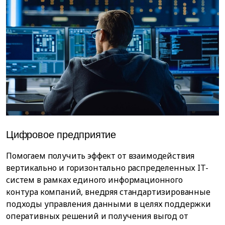
Цифровое предприятие
Э
Помогаем получить эффект от взаимодействия
Р
вертикально и горизонтально распределенных IT-
Т
систем в рамках единого информационного
т
контура компаний, внедряя стандартизированные
п
подходы управления данными в целях поддержки
п
оперативных решений и получения выгод от
у