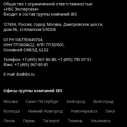
Общество с ограниченной ответственностью
«ИБС Экспертиза»
Входит в состав группы компаний IBS
127434
,
Россия, город Москва
,
Дмитровское шоссе,
дом 9Б, эт/пом/ком 5/XIII/6
ОГРН 1067761849704,
ИНН 7713606622, КПП 771301001,
Основной ОКВЭД 62.02
Телефон:
+7 (495) 967-80-80
;
+7 (495) 795-07-51
Факс:
+7 (495) 967-80-81
E-mail:
ibs@ibs.ru
Офисы группы компаний IBS
Москва
Санкт-Петербург
Белгород
Волгоград
Вологда
Нижний Новгород
Новочеркасск
Омск
Пенза
Пермь
Таганрог
Тюмень
Ульяновск