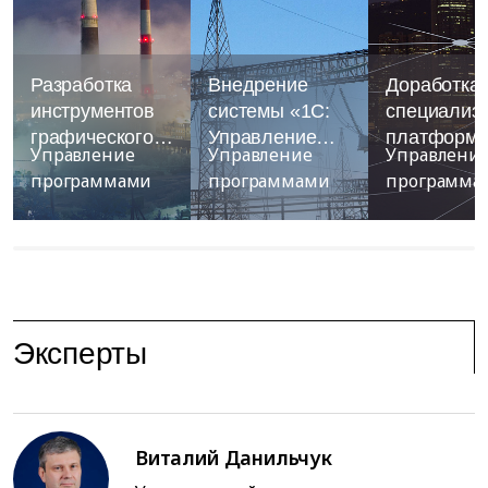
Разработка
Внедрение
Доработка
инструментов
системы «1С:
специализ
графического
Управление
платформ
Управление
Управление
Управлени
отображения и
холдингом 8» и
программами
программами
программа
визуализации
миграция
для системы
данных
поддержки
эксплуатации
энергообъекта
Эксперты
Виталий Данильчук