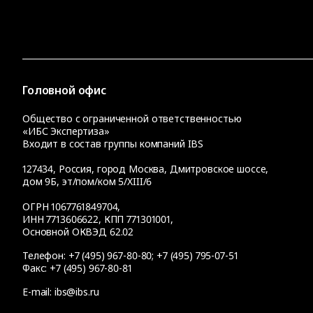
Головной офис
Общество с ограниченной ответственностью
«ИБС Экспертиза»
Входит в состав группы компаний IBS
127434
,
Россия, город Москва
,
Дмитровское шоссе,
дом 9Б, эт/пом/ком 5/XIII/6
ОГРН 1067761849704,
ИНН 7713606622, КПП 771301001,
Основной ОКВЭД 62.02
Телефон:
+7 (495) 967-80-80
;
+7 (495) 795-07-51
Факс:
+7 (495) 967-80-81
E-mail:
ibs@ibs.ru