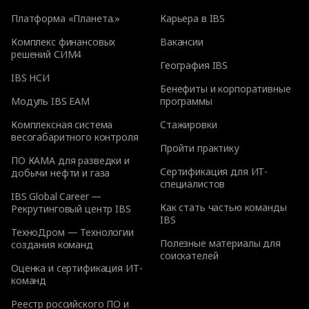
Платформа «Планета.»
Карьера в IBS
Комплекс финансовых
Вакансии
решений СИМ4
География IBS
IBS НСИ
Бенефиты и корпоративные
Модуль IBS EAM
программы
Комплексная система
Стажировки
весогабаритного контроля
Пройти практику
ПО КАМА для разведки и
Сертификация для ИТ-
добычи нефти и газа
специалистов
IBS Global Career —
Как стать частью команды
Рекрутинговый центр IBS
IBS
ТехноДром — Технологии
Полезные материалы для
создания команд
соискателей
Оценка и сертификация ИТ-
команд
Реестр российского ПО и