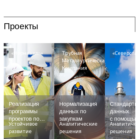
Проекты
«Норникель»
Трубная
«Северста
Металлургическая
Компания
Реализация
Нормализация
Стандарти
программы
данных по
данных
проектов по
закупкам
с помощью
Устойчивое
Аналитические
Аналитиче
автоматизации
машинного
развитие
решения
решения
ПБиОТ
обучения