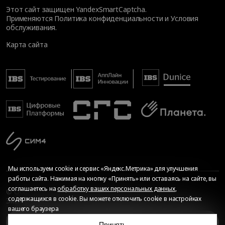
Этот сайт защищен YandexSmartCaptcha.
Применяются
Политика конфиденциальности
и
Условия
обслуживания
.
Карта сайта
Мы используем cookie и сервис «Яндекс.Метрика» для улучшения
работы сайта. Нажимая на кнопку «Принять» или оставаясь на сайте, вы
соглашаетесь на
обработку ваших персональных данных
,
© Общество с ограниченной ответственностью «ИБС
содержащихся в cookie. Вы можете отключить cookie в настройках
Экспертиза», 2026. Все права защищены
вашего браузера
Сопровождение сайта
—
Текарт
.
Сделано в
О направлении
Принять