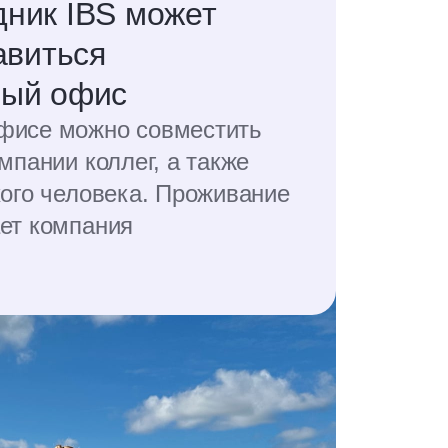
дник IBS может
авиться
ный офис
фисе можно совместить
мпании коллег, а также
кого человека. Проживание
ает компания