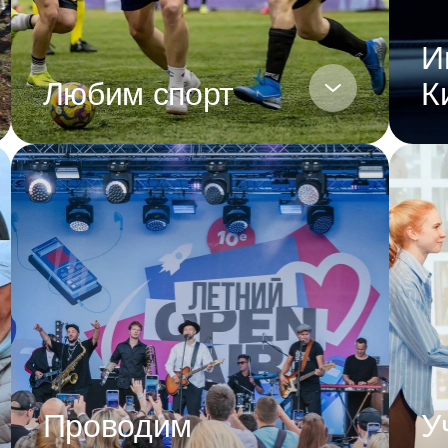
И
Любим спорт
К
Проводим
У