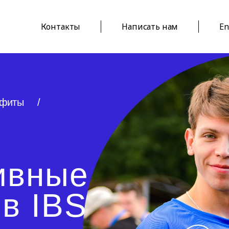
Контакты
Написать нам
En
фиты
/
ивные
в IBS