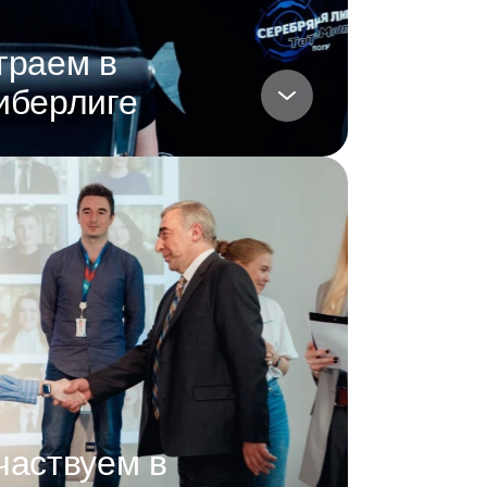
граем в
иберлиге
частвуем в