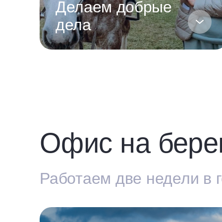
Делаем добрые
дела
Офис на бере
Работаем две недели в 