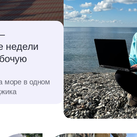
—
е недели
абочую
а море в одном
джика