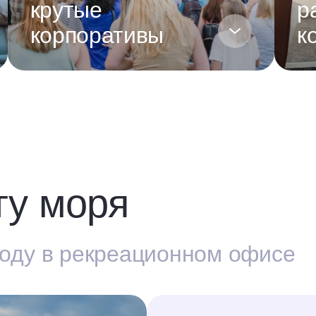
крутые
р
корпоративы
к
гу моря
году в рекреационном офисе