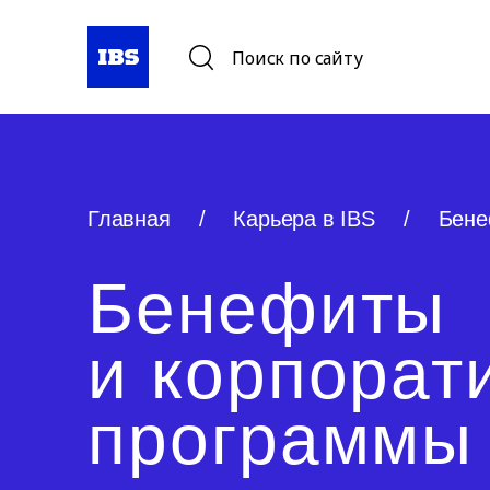
Поиск по сайту
Главная
/
Карьера в IBS
/
Бене
Бенефиты
и корпорат
программы 