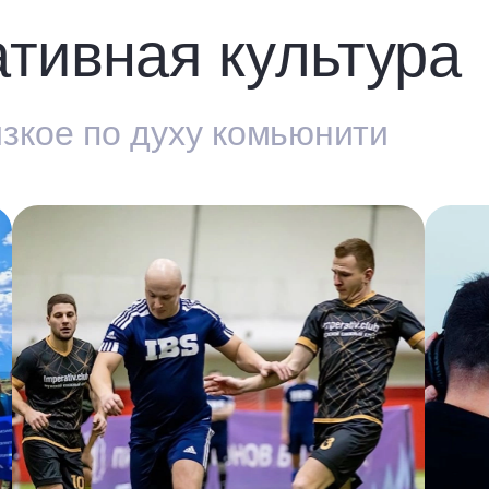
тивная культура
изкое по духу комьюнити