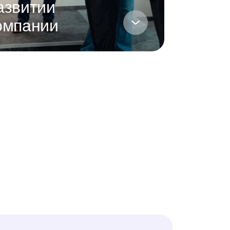
азвитии
омпании