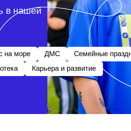
ь в нашей
 на море
ДМС
Семейные празд
отека
Карьера и развитие