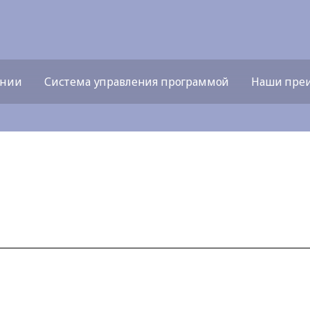
ении
Система управления программой
Наши пре