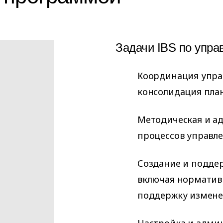
Задачи IBS по упр
Координация упра
консолидация план
Методическая и а
процессов управл
Создание и подде
включая норматив
поддержку измене