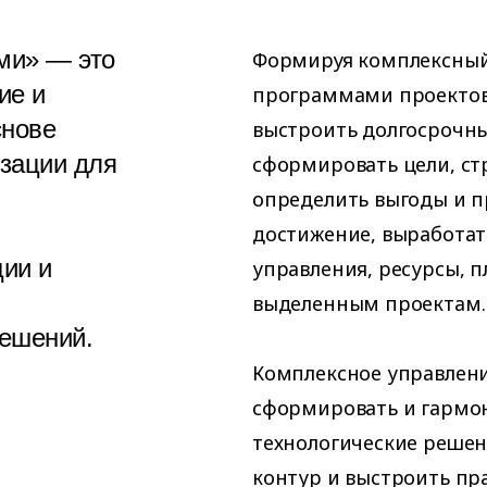
ми» — это
Формируя комплексный
ие и
программами проектов
снове
выстроить долгосрочны
изации для
сформировать цели, ст
определить выгоды и п
достижение, выработа
ции и
управления, ресурсы, п
выделенным проектам.
решений.
Комплексное управлен
сформировать и гармо
технологические решен
контур и выстроить пра