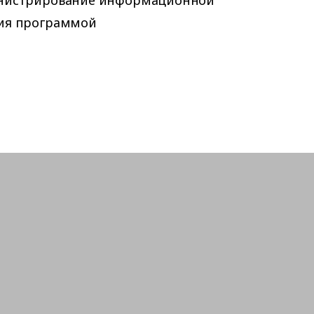
инистрирование информационной
ия программой