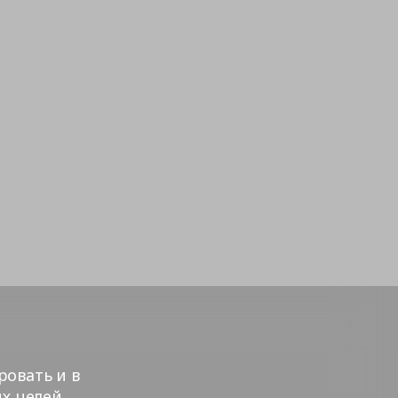
ровать и в
х целей