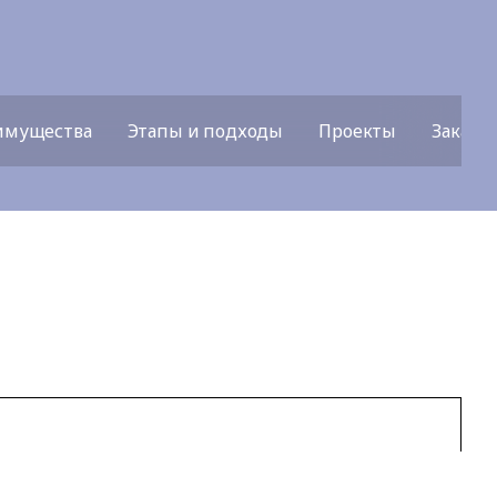
имущества
Этапы и подходы
Проекты
Заказч