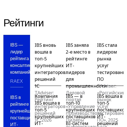
Рейтинги
IBS вновь
IBS заняла
IBS стала
IBS —
вошла в
2-е место в
лидером
лидер
топ-5
рейтинге
рынка
рейтинга
крупнейших
ИТ-
услуг
консалтинговых
интеграторов
лидеров
тестировани
компаний
решений
для
ПО
RAEX
1С
промышленности
TAdviser:
TAdviser:
Деловой
«Российский
Компания
IBS — в
IBS вошла в
IBS в
Рейтинг
портал
рынок
IBS вошла в
топ-10
топ-5
рейтинге
интеграторов
«Управление
услуг
топ-5
крупнейших
поставщиков
крупнейших
решений
производством»:
тестировани
крупнейших
поставщиков
ИТ-
поставщиков
1С, 2026
Лидеры
ПО», 2025
ИТ-
BI-систем
решений
ИТ-
информационных