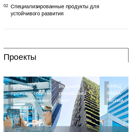
02
Специализированные продукты для
устойчивого развития
Проекты
Крупные
Ведущий
ФНКЦ
производственные/
российский
ФМБА
промышленные
банк
России
компании