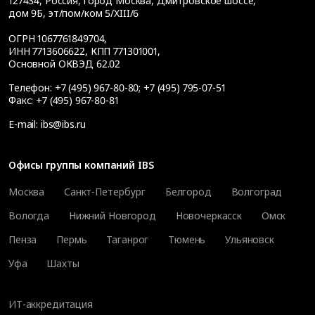
127434
,
Россия, город Москва
,
Дмитровское шоссе,
дом 9Б, эт/пом/ком 5/XIII/6
ОГРН 1067761849704,
ИНН 7713606622, КПП 771301001,
Основной ОКВЭД 62.02
Телефон:
+7 (495) 967-80-80
;
+7 (495) 795-07-51
Факс:
+7 (495) 967-80-81
E-mail:
ibs@ibs.ru
Офисы группы компаний IBS
Москва
Санкт-Петербург
Белгород
Волгоград
Вологда
Нижний Новгород
Новочеркасск
Омск
Пенза
Пермь
Таганрог
Тюмень
Ульяновск
Уфа
Шахты
ИТ-аккредитация