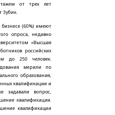
стажем от трех лет
т Зубик.
 бизнесе (60%) имеют
ого опроса, недавно
иверситетом «Высшая
ботников российских
ом до 250 человек.
едования мерили по
льного образования,
енных квалификации и
же задавали вопрос,
ышение квалификации.
ышение квалификации