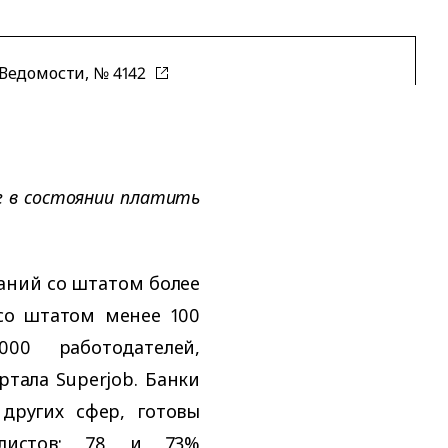
Ведомости, № 4142
е в состоянии платить
аний со штатом более
со штатом менее 100
000 работодателей,
тала Superjob. Банки
других сфер, готовы
листов: 78 и 73%