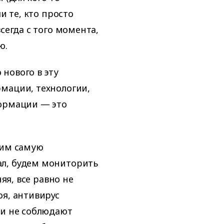
и те, кто просто
сегда с того момента,
ю.
нового в эту
мации, технологии,
формации — это
оим самую
ал, будем мониторить
яя, все равно не
оя, антивирус
ки не соблюдают