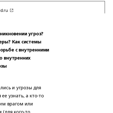
ld.ru
зникновении угроз?
еры? Как системы
орьбе с внутренними
о внутренних
озы
лись и угрозы для
 ее узнать, а кто-то
ним врагом или
 (для кого-то