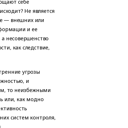
ощают себе
исходит? Не является
ьше — внешних или
нформации и ее
 а несовершенство
ти, как следствие,
тренние угрозы
жностью, и
ам, то неизбежными
ь или, как модно
ективность
них систем контроля,
.