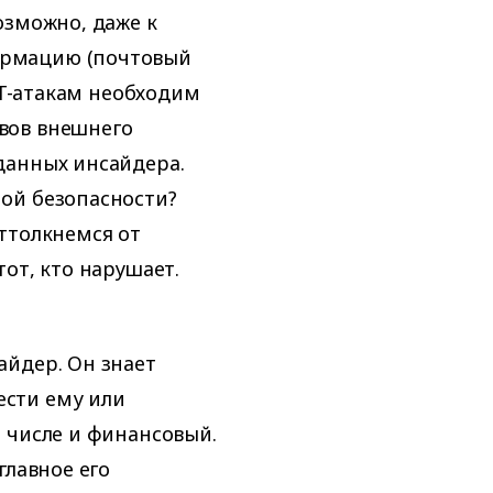
озможно, даже к
ормацию (почтовый
PT-атакам необходим
вов внешнего
данных инсайдера.
ой безопасности?
ттолкнемся от
от, кто нарушает.
айдер. Он знает
сти ему или
 числе и финансовый.
главное его