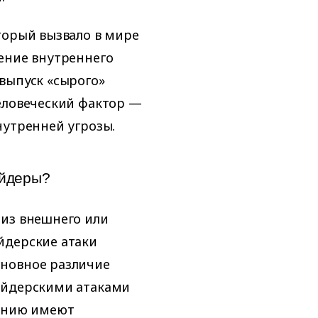
торый вызвало в мире
ение внутреннего
выпуск «сырого»
еловеческий фактор —
нутренней угрозы.
айдеры?
 из внешнего или
йдерские атаки
сновное различие
айдерскими атаками
лению имеют