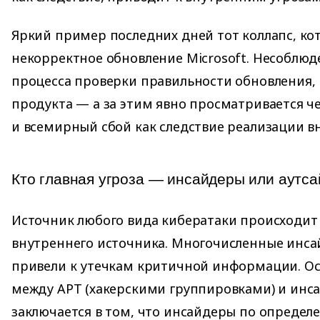
Яркий пример последних дней тот коллапс, ко
некорректное обновление Microsoft. Несоблюд
процесса проверки правильности обновления, 
продукта — а за этим явно просматривается ч
и всемирный сбой как следствие реализации в
Кто главная угроза — инсайдеры или аутс
Источник любого вида кибератаки происходит
внутреннего источника. Многочисленные инса
привели к утечкам критичной информации. О
между APT (хакерскими группировками) и инс
заключается в том, что инсайдеры по опреде