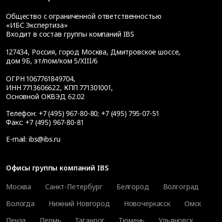
Общество с ограниченной ответственностью
«ИБС Экспертиза»
Входит в состав группы компаний IBS
127434
,
Россия, город Москва
,
Дмитровское шоссе,
дом 9Б, эт/пом/ком 5/XIII/6
ОГРН 1067761849704,
ИНН 7713606622, КПП 771301001,
Основной ОКВЭД 62.02
Телефон:
+7 (495) 967-80-80
;
+7 (495) 795-07-51
Факс:
+7 (495) 967-80-81
E-mail:
ibs@ibs.ru
Офисы группы компаний IBS
Москва
Санкт-Петербург
Белгород
Волгоград
Вологда
Нижний Новгород
Новочеркасск
Омск
Пенза
Пермь
Таганрог
Тюмень
Ульяновск