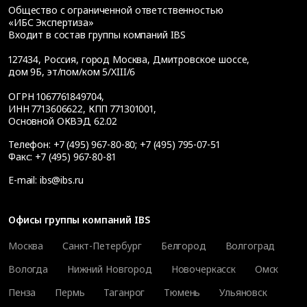
Общество с ограниченной ответственностью
«ИБС Экспертиза»
Входит в состав группы компаний IBS
127434
,
Россия, город Москва
,
Дмитровское шоссе,
дом 9Б, эт/пом/ком 5/XIII/6
ОГРН 1067761849704,
ИНН 7713606622, КПП 771301001,
Основной ОКВЭД 62.02
Телефон:
+7 (495) 967-80-80
;
+7 (495) 795-07-51
Факс:
+7 (495) 967-80-81
E-mail:
ibs@ibs.ru
Офисы группы компаний IBS
Москва
Санкт-Петербург
Белгород
Волгоград
Вологда
Нижний Новгород
Новочеркасск
Омск
Пенза
Пермь
Таганрог
Тюмень
Ульяновск