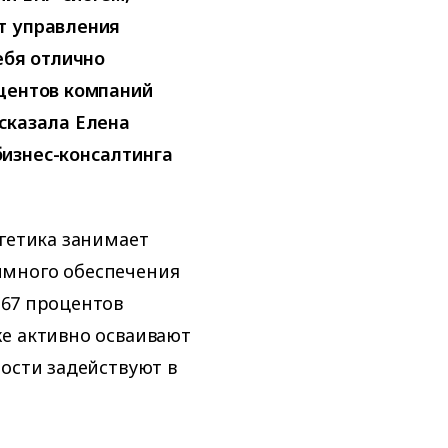
т управления
ебя отлично
оцентов компаний
сказала Елена
изнес-консалтинга
ргетика занимает
ммного обеспечения
 67 процентов
е активно осваивают
ности задействуют в