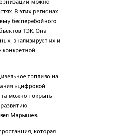
дернизации можно
тях. В этих регионах
тему бесперебойного
бъектов ТЭК. Она
ых, анализирует их и
е конкретной
дизельное топливо на
здания «цифровой
атта можно покрыть
 развитию
вел Марышев.
тростанция, которая