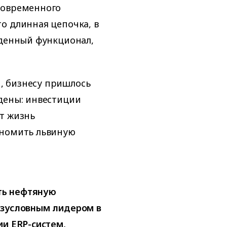
современного
о длинная цепочка, в
ыденный функционал,
, бизнесу пришлось
дены: инвестиции
т жизнь
ономить львиную
ть нефтяную
езусловным лидером в
ии ERP-систем,