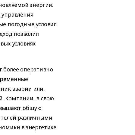
новляемой энергии.
 управления
ые погодные условия
одход позволил
вых условиях
т более оперативно
временные
ник аварии или,
. Компании, в свою
повышают общую
ителей различными
номики в энергетике