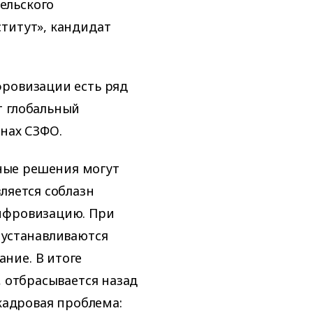
ельского
титут», кандидат
фровизации есть ряд
т глобальный
онах СЗФО.
ные решения могут
ляется соблазн
ифровизацию. При
 устанавливаются
ние. В итоге
, отбрасывается назад
 кадровая проблема: