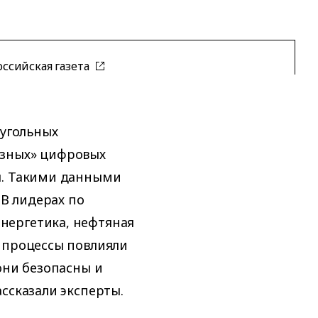
оссийская газета
 угольных
озных» цифровых
ы. Такими данными
 В лидерах по
нергетика, нефтяная
 процессы повлияли
они безопасны и
ссказали эксперты.