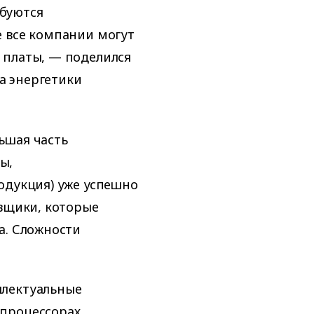
буются
е все компании могут
 платы, — поделился
а энергетики
ьшая часть
ы,
одукция) уже успешно
авщики, которые
а. Сложности
ллектуальные
процессорах,