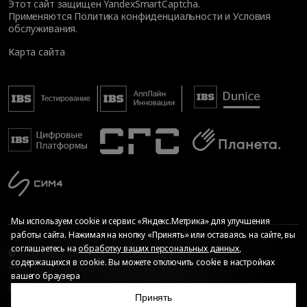
Этот сайт защищен YandexSmartCaptcha.
Применяются
Политика конфиденциальности
и
Условия
обслуживания
.
Карта сайта
Мы используем cookie и сервис «Яндекс.Метрика» для улучшения
работы сайта. Нажимая на кнопку «Принять» или оставаясь на сайте, вы
соглашаетесь на
обработку ваших персональных данных
,
© Общество с ограниченной ответственностью «ИБС
содержащихся в cookie. Вы можете отключить cookie в настройках
Экспертиза», 2026. Все права защищены
вашего браузера
Сопровождение сайта
—
Текарт
.
Сделано в
Принять