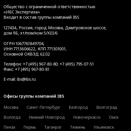
Общество с ограниченной ответственностью
«ИБС Экспертиза»
Входит в состав группы компаний IBS
127434
,
Россия, город Москва
,
Дмитровское шоссе,
дом 9Б, эт/пом/ком 5/XIII/6
ОГРН 1067761849704,
ИНН 7713606622, КПП 771301001,
Основной ОКВЭД 62.02
Телефон:
+7 (495) 967-80-80
;
+7 (495) 795-07-51
Факс:
+7 (495) 967-80-81
E-mail:
ibs@ibs.ru
Офисы группы компаний IBS
Москва
Санкт-Петербург
Белгород
Волгоград
Вологда
Нижний Новгород
Новочеркасск
Омск
Пенза
Пермь
Таганрог
Тюмень
Ульяновск