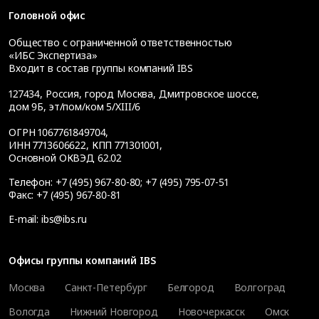
Головной офис
Общество с ограниченной ответственностью
«ИБС Экспертиза»
Входит в состав группы компаний IBS
127434
,
Россия, город Москва
,
Дмитровское шоссе,
дом 9Б, эт/пом/ком 5/XIII/6
ОГРН 1067761849704,
ИНН 7713606622, КПП 771301001,
Основной ОКВЭД 62.02
Телефон:
+7 (495) 967-80-80
;
+7 (495) 795-07-51
Факс:
+7 (495) 967-80-81
E-mail:
ibs@ibs.ru
Офисы группы компаний IBS
Москва
Санкт-Петербург
Белгород
Волгоград
Вологда
Нижний Новгород
Новочеркасск
Омск