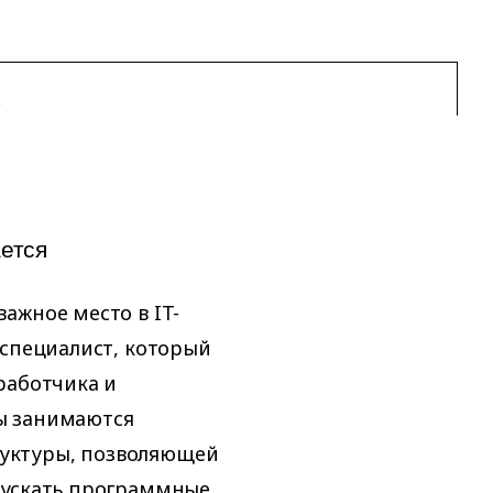
S
ется
ажное место в IT-
 специалист, который
работчика и
ы занимаются
уктуры, позволяющей
пускать программные