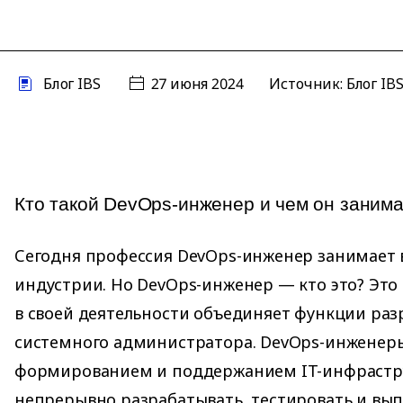
Блог IBS
27 июня 2024
Источник: Блог IB
Кто такой DevOps-инженер и чем он занима
Сегодня профессия DevOps-инженер занимает в
индустрии. Но DevOps-инженер — кто это? Это
в своей деятельности объединяет функции раз
системного администратора. DevOps-инженер
формированием и поддержанием IT-инфрастр
непрерывно разрабатывать, тестировать и вы