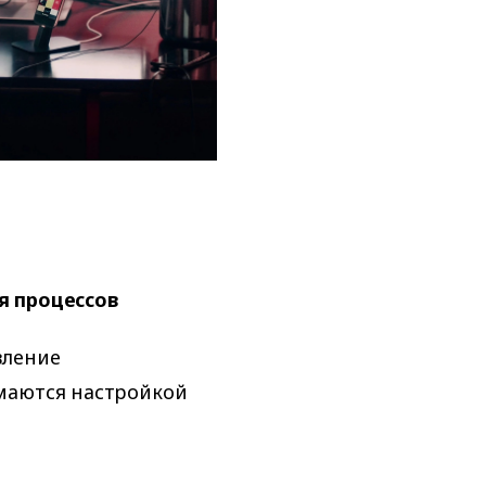
я процессов
вление
маются настройкой