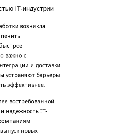
тью IT-индустрии
аботки возникла
спечить
 быстрое
о важно с
теграции и доставки
сты устраняют барьеры
ть эффективнее.
лее востребованной
и надежность IT-
 компаниям
 выпуск новых