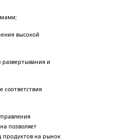
емами;
чения высокой
 развертывания и
е соответствия
управления
на позволяет
д продуктов на рынок