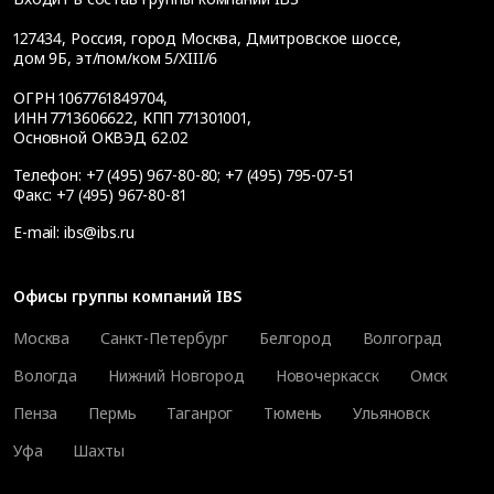
127434
,
Россия, город Москва
,
Дмитровское шоссе,
дом 9Б, эт/пом/ком 5/XIII/6
ОГРН 1067761849704,
ИНН 7713606622, КПП 771301001,
Основной ОКВЭД 62.02
Телефон:
+7 (495) 967-80-80
;
+7 (495) 795-07-51
Факс:
+7 (495) 967-80-81
E-mail:
ibs@ibs.ru
Офисы группы компаний IBS
Москва
Санкт-Петербург
Белгород
Волгоград
Вологда
Нижний Новгород
Новочеркасск
Омск
Пенза
Пермь
Таганрог
Тюмень
Ульяновск
Уфа
Шахты