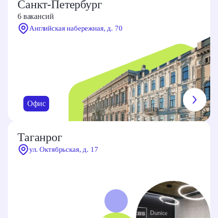
Дону. Локация — «тихий центр»
Санкт‑Петербург
6 вакансий
Английская набережная, д. 70
Показать на карте
Офис
Таганрог
ул. Октябрьская, д. 17