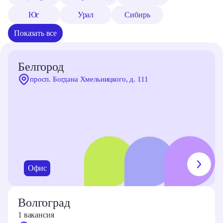
Юг
Урал
Сибирь
Показать все
Белгород
просп. Богдана Хмельницкого, д. 111
Офис
Наш офис в Белгороде расположен в современном
бизнес-центре «Энергомаш»
Волгоград
1 вакансия