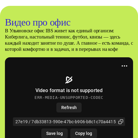
Видео про офис
В Ульяновске офис IBS живет как единый организм:
Киберлига, настольный теннис, футбол, квизы — здесь
каждый находит занятие по душе. А главное – есть команда, с
которой комфортно и в задачах, и в перерывах на кофе