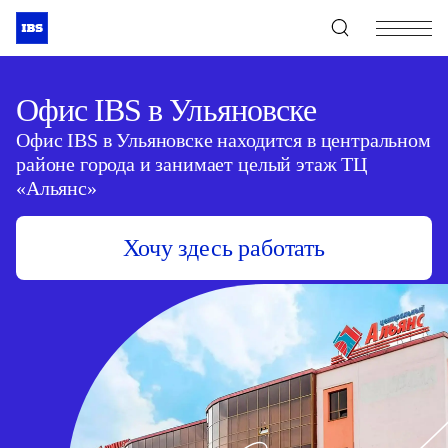
+7 (495) 967-80-80
Офис IBS в Ульяновске
Офис IBS в Ульяновске находится в центральном
районе города и занимает целый этаж ТЦ
«Альянс»
Хочу здесь работать