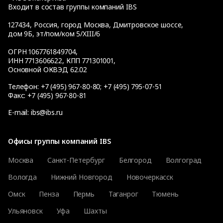
Входит в состав группы компаний IBS
127434
,
Россия, город Москва
,
Дмитровское шоссе,
дом 9Б, эт/пом/ком 5/XIII/6
ОГРН 1067761849704,
ИНН 7713606622, КПП 771301001,
Основной ОКВЭД 62.02
Телефон:
+7 (495) 967-80-80
;
+7 (495) 795-07-51
Факс:
+7 (495) 967-80-81
E-mail:
ibs@ibs.ru
Офисы группы компаний IBS
Москва
Санкт-Петербург
Белгород
Волгоград
Вологда
Нижний Новгород
Новочеркасск
Омск
Пенза
Пермь
Таганрог
Тюмень
Ульяновск
Уфа
Шахты