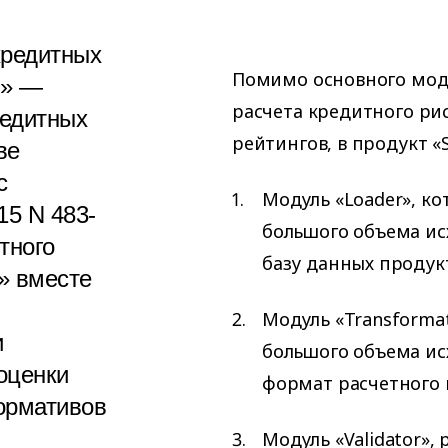
кредитных
Помимо основного модул
B» —
расчета кредитного ри
редитных
рейтингов, в продукт «
ве
с
Модуль «Loader», ко
15 N 483-
большого объема и
тного
базу данных продук
» вместе
Модуль «Transforma
и
большого объема ис
оценки
формат расчетного 
нормативов
Модуль «Validator»,