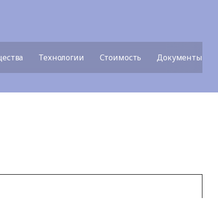
ества
Технологии
Стоимость
Документы для