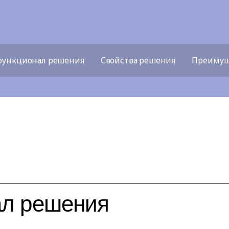
функционал решения
Свойства решения
Преимущ
ал решения