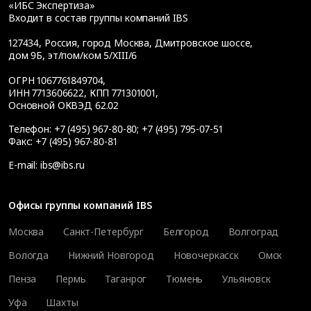
«ИБС Экспертиза»
Входит в состав группы компаний IBS
127434
,
Россия, город Москва
,
Дмитровское шоссе,
дом 9Б, эт/пом/ком 5/XIII/6
ОГРН 1067761849704,
ИНН 7713606622, КПП 771301001,
Основной ОКВЭД 62.02
Телефон:
+7 (495) 967-80-80
;
+7 (495) 795-07-51
Факс:
+7 (495) 967-80-81
E-mail:
ibs@ibs.ru
Офисы группы компаний IBS
Москва
Санкт-Петербург
Белгород
Волгоград
Вологда
Нижний Новгород
Новочеркасск
Омск
Пенза
Пермь
Таганрог
Тюмень
Ульяновск
Уфа
Шахты