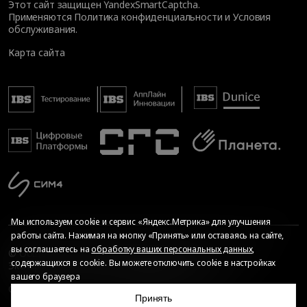
Этот сайт защищен YandexSmartCaptcha.
Применяются
Политика конфиденциальности
и
Условия
обслуживания
.
Карта сайта
Мы используем cookie и сервис «Яндекс.Метрика» для улучшения
работы сайта. Нажимая на кнопку «Принять» или оставаясь на сайте,
вы соглашаетесь на
обработку ваших персональных данных
,
© Общество с ограниченной ответственностью «ИБС
содержащихся в cookie. Вы можете отключить cookie в настройках
Экспертиза», 2026. Все права защищены
вашего браузера
Сопровождение сайта
—
Текарт
.
Сделано в
Принять