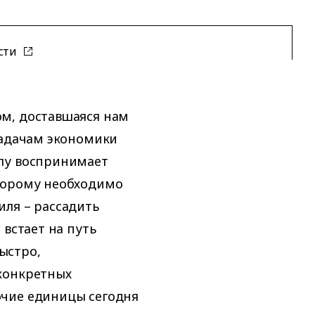
сти
м, доставшаяся нам
задачам экономики
лу воспринимает
торому необходимо
иля – рассадить
 встает на путь
ыстро,
конкретных
очие единицы сегодня