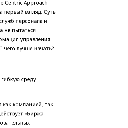
 Сentric Аpproach,
а первый взгляд. Суть
служб персонала и
а не пытаться
ормация управления
С чего лучше начать?
 гибкую среду
 как компанией, так
действует «Биржа
зовательных