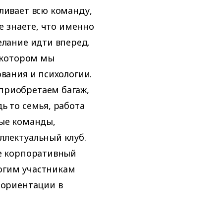
ливает всю команду,
не знаете, что именно
елание идти вперед.
в котором мы
ования и психологии.
приобретаем багаж,
ь то семья, работа
ные команды,
ллектуальный клуб.
не корпоративный
огим участникам
 ориентации в