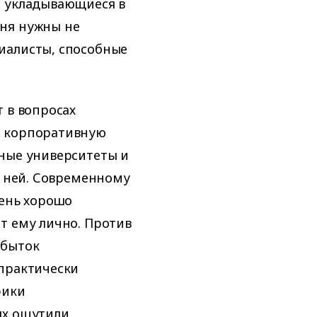
е укладывающиеся в
ня нужны не
иалисты, способные
 в вопросах
и корпоративную
вные университеты и
в ней. Современному
чень хорошо
т ему лично. Против
збыток
 практически
фики
ых ощутили