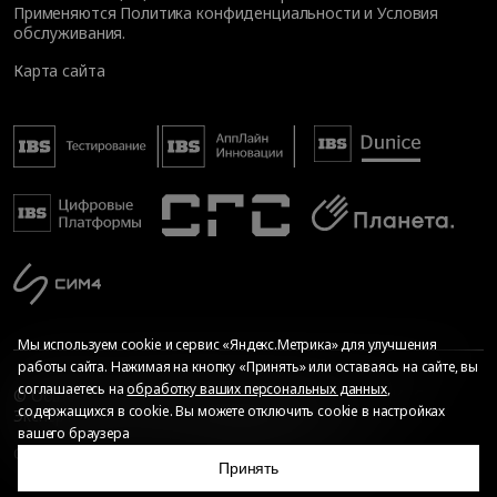
Применяются
Политика конфиденциальности
и
Условия
обслуживания
.
Карта сайта
Мы используем cookie и сервис «Яндекс.Метрика» для улучшения
работы сайта. Нажимая на кнопку «Принять» или оставаясь на сайте, вы
соглашаетесь на
обработку ваших персональных данных
,
© Общество с ограниченной ответственностью «ИБС
содержащихся в cookie. Вы можете отключить cookie в настройках
Экспертиза», 2026. Все права защищены
вашего браузера
Сопровождение сайта
—
Текарт
.
Сделано в
Принять