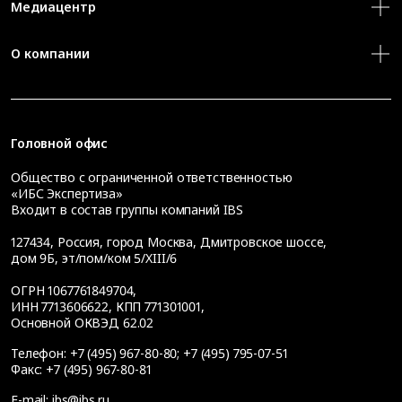
Медиацентр
О компании
Головной офис
Общество с ограниченной ответственностью
«ИБС Экспертиза»
Входит в состав группы компаний IBS
127434
,
Россия, город Москва
,
Дмитровское шоссе,
дом 9Б, эт/пом/ком 5/XIII/6
ОГРН 1067761849704,
ИНН 7713606622, КПП 771301001,
Основной ОКВЭД 62.02
Телефон:
+7 (495) 967-80-80
;
+7 (495) 795-07-51
Факс:
+7 (495) 967-80-81
E-mail:
ibs@ibs.ru