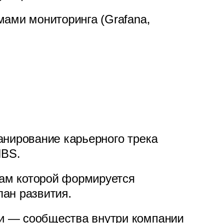
мами мониторинга (Grafana,
анирование карьерного трека
IBS.
гам которой формируется
ан развития.
 — сообщества внутри компании