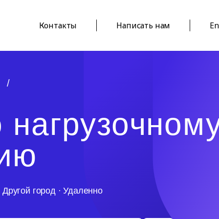
Контакты
Написать нам
En
/
 нагрузочном
нию
·
Другой город
·
Удаленно