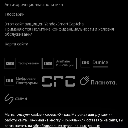
Антикоррупционная политика
Глоссарий
Этот сайт защищен YandexSmartCaptcha.
Применяются
Политика конфиденциальности
и
Условия
обслуживания
.
Карта сайта
Мы используем cookie и сервис «Яндекс.Метрика» для улучшения
работы сайта. Нажимая на кнопку «Принять» или оставаясь на сайте, вы
соглашаетесь на
обработку ваших персональных данных
,
© Общество с ограниченной ответственностью «ИБС