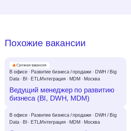
Похожие вакансии
Срочная вакансия
В офисе
·
Развитие бизнеса / продажи
·
DWH / Big
Data
·
BI
·
ETL/Интеграция
·
MDM
·
Москва
Ведущий менеджер по развитию
бизнеса (BI, DWH, MDM)
В офисе
·
Развитие бизнеса / продажи
·
DWH / Big
Data
·
BI
·
ETL/Интеграция
·
MDM
·
Москва