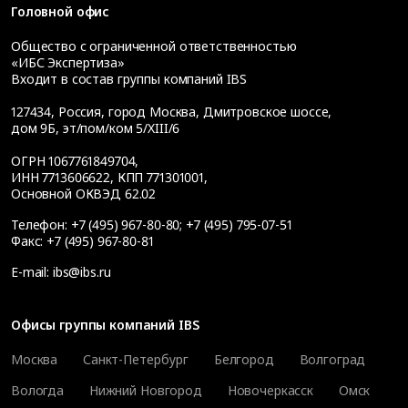
Головной офис
Общество с ограниченной ответственностью
«ИБС Экспертиза»
Входит в состав группы компаний IBS
127434
,
Россия, город Москва
,
Дмитровское шоссе,
дом 9Б, эт/пом/ком 5/XIII/6
ОГРН 1067761849704,
ИНН 7713606622, КПП 771301001,
Основной ОКВЭД 62.02
Телефон:
+7 (495) 967-80-80
;
+7 (495) 795-07-51
Факс:
+7 (495) 967-80-81
E-mail:
ibs@ibs.ru
Офисы группы компаний IBS
Москва
Санкт-Петербург
Белгород
Волгоград
Вологда
Нижний Новгород
Новочеркасск
Омск