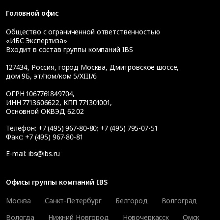
Головной офис
Общество с ограниченной ответственностью
«ИБС Экспертиза»
Входит в состав группы компаний IBS
127434
,
Россия, город Москва
,
Дмитровское шоссе,
дом 9Б, эт/пом/ком 5/XIII/6
ОГРН 1067761849704,
ИНН 7713606622, КПП 771301001,
Основной ОКВЭД 62.02
Телефон:
+7 (495) 967-80-80
;
+7 (495) 795-07-51
Факс:
+7 (495) 967-80-81
E-mail:
ibs@ibs.ru
Офисы группы компаний IBS
Москва
Санкт-Петербург
Белгород
Волгоград
Вологда
Нижний Новгород
Новочеркасск
Омск