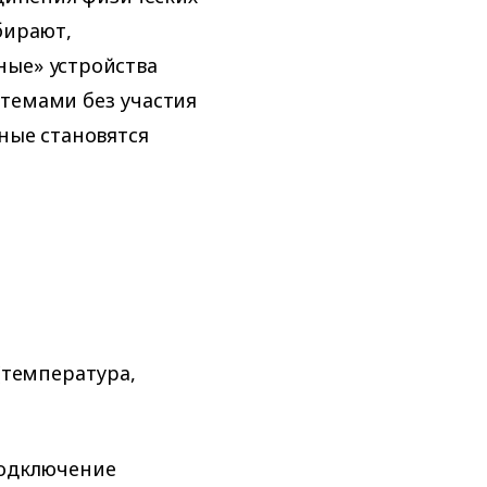
бирают,
ные» устройства
стемами без участия
ные становятся
температура,
одключение