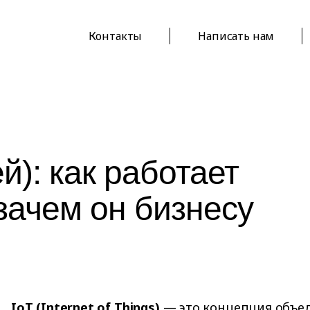
Контакты
Написать нам
й): как работает
зачем он бизнесу
IoT (Internet of Things)
— это концепция объе