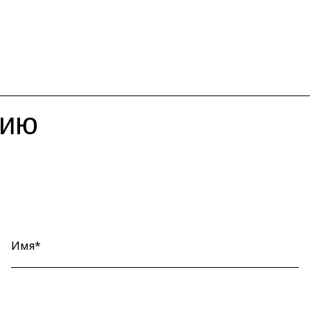
цию
Имя*