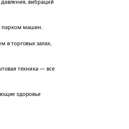
 давления, вибраций
е парком машин.
 в торговых залах,
ытовая техника — все
ающие здоровье