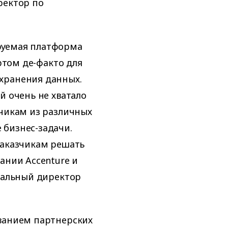
ректор по
руемая платформа
артом де-факто для
хранения данных.
й очень не хватало
зчикам из различных
 бизнес-задачи.
заказчикам решать
ании Accenture и
ральный директор
ованием партнерских