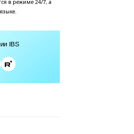
я в режиме 24/7, а
языке.
ии IBS