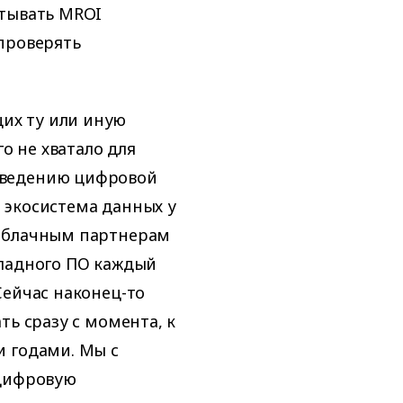
итывать MROI
проверять
их ту или иную
го не хватало для
оведению цифровой
 экосистема данных у
 облачным партнерам
кладного ПО каждый
Сейчас наконец-то
ть сразу с момента, к
и годами. Мы с
 цифровую