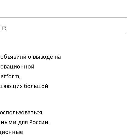
s
 объявили о выводе на
новационной
latform,
ешающих большой
оспользоваться
ными для России.
ационные