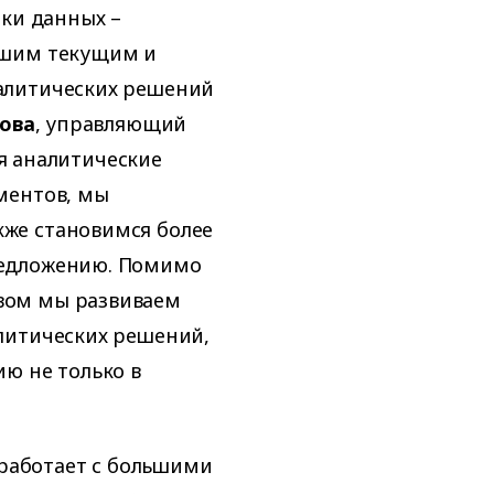
тки данных –
ашим текущим и
алитических решений
ова
, управляющий
уя аналитические
ментов, мы
же становимся более
редложению. Помимо
вом мы развиваем
литических решений,
ю не только в
 работает с большими