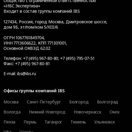
Общество с ограниченной ответственностью
«ИБС Экспертиза»
Входит в состав группы компаний IBS
127434
,
Россия, город Москва
,
Дмитровское шоссе,
дом 9Б, эт/пом/ком 5/XIII/6
ОГРН 1067761849704,
ИНН 7713606622, КПП 771301001,
Основной ОКВЭД 62.02
Телефон:
+7 (495) 967-80-80
;
+7 (495) 795-07-51
Факс:
+7 (495) 967-80-81
E-mail:
ibs@ibs.ru
Офисы группы компаний IBS
Москва
Санкт-Петербург
Белгород
Волгоград
Вологда
Нижний Новгород
Новочеркасск
Омск
Пенза
Пермь
Таганрог
Тюмень
Ульяновск
Уфа
Шахты