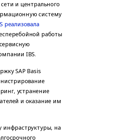
 сети и центрального
ормационную систему
S реализовала
бесперебойной работы
 сервисную
омпании IBS.
ржку SAP Basis
министрирование
ринг, устранение
ателей и оказание им
у инфраструктуры, на
олгосрочного