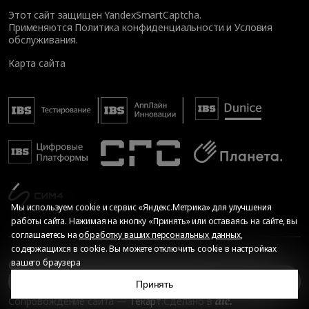
Этот сайт защищен YandexSmartCaptcha.
Применяются
Политика конфиденциальности
и
Условия
обслуживания
.
Карта сайта
Мы используем cookie и сервис «Яндекс.Метрика» для улучшения
работы сайта. Нажимая на кнопку «Принять» или оставаясь на сайте, вы
соглашаетесь на
обработку ваших персональных данных
,
содержащихся в cookie. Вы можете отключить cookie в настройках
вашего браузера
© Общество с ограниченной ответственностью «ИБС
Экспертиза», 2026. Все права защищены
События и барьеры, влияющие на развитие банковской индустрии
Принять
Сопровождение сайта
—
Текарт
.
Сделано в