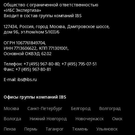
Общество с ограниченной ответственностью
«ИБС Экспертиза»
Входит в состав группы компаний IBS
127434
,
Россия, город Москва
,
Дмитровское шоссе,
дом 9Б, эт/пом/ком 5/XIII/6
ОГРН 1067761849704,
ИНН 7713606622, КПП 771301001,
Основной ОКВЭД 62.02
Телефон:
+7 (495) 967-80-80
;
+7 (495) 795-07-51
Факс:
+7 (495) 967-80-81
E-mail:
ibs@ibs.ru
Офисы группы компаний IBS
Москва
Санкт-Петербург
Белгород
Волгоград
Вологда
Нижний Новгород
Новочеркасск
Омск
Пенза
Пермь
Таганрог
Тюмень
Ульяновск