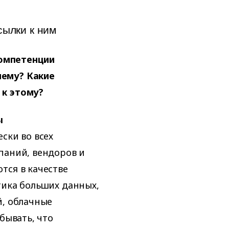
сылки к ним
компетенции
чему? Какие
 к этому?
ы
ски во всех
паний, вендоров и
тся в качестве
тика больших данных,
й, облачные
бывать, что