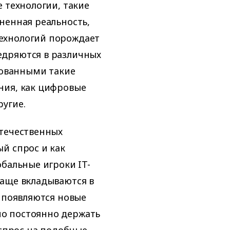
 технологии, такие
ненная реальность,
ехнологий порождает
едряются в различных
бованными такие
ния, как цифровые
угие.
отечественных
й спрос и как
бальные игроки IT-
чаще вкладываются в
х появляются новые
о постоянно держать
 спрос на подобные