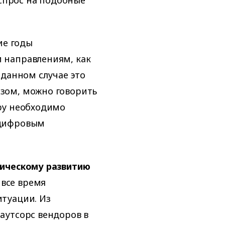
ие годы
 направлениям, как
 данном случае это
зом, можно говорить
ру необходимо
 цифровым
ническому развитию
все время
туации. Из
аутсорс вендоров в