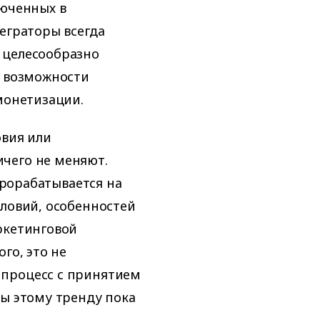
люченных в
еграторы всегда
 целесообразно
я возможности
монетизации.
овия или
чего не меняют.
 прорабатывается на
словий, особенностей
ркетинговой
го, это не
 процесс с принятием
вы этому тренду пока