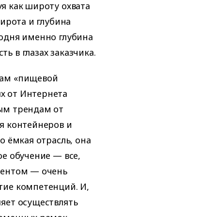
я как широту охвата
Широта и глубина
годня именно глубина
ь в глазах заказчика.
дам «пищевой
х от Интернета
ым трендам от
я контейнеров и
о ёмкая отрасль, она
е обучение — все,
тентом — очень
тие компетенций. И,
яет осуществлять