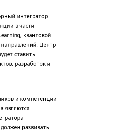
орный интегратор
нции в части
Learning, квантовой
 направлений. Центр
будет ставить
ктов, разработок и
ников и компетенции
на являются
егратора.
должен развивать