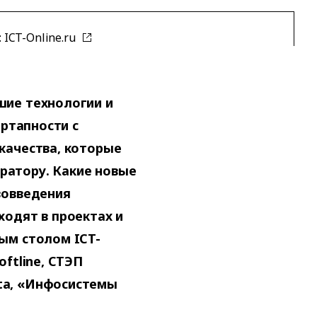
:
ICT-Online.ru
шие технологии и
артапности с
качества, которые
ратору. Какие новые
вовведения
ходят в проектах и
ым столом ICT-
ftline, СТЭП
ta, «Инфосистемы