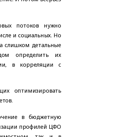
овых потоков нужно
исле и социальных. Но
на слишком детальные
одом определить их
ии, в корреляции с
щих оптимизировать
тов.
ючение в бюджетную
изации профилей ЦФО
оимостном, так и в