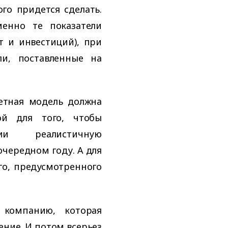
ого придется сделать.
менно те показатели
т и инвестиций), при
ли, поставленные на
етная модель должна
ой для того, чтобы
ии реалистичную
чередном году. А для
го, предусмотренного
 компанию, которая
ние. И потом всерьез