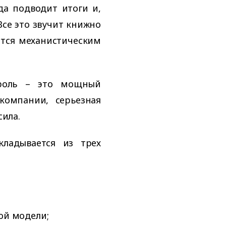
да подводит итоги и,
Все это звучит книжно
ится механистическим
троль – это мощный
компании, серьезная
сила.
кладывается из трех
ой модели;