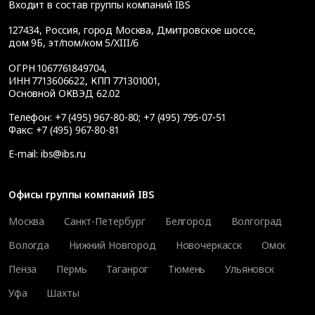
Входит в состав группы компаний IBS
127434
,
Россия, город Москва
,
Дмитровское шоссе,
дом 9Б, эт/пом/ком 5/XIII/6
ОГРН 1067761849704,
ИНН 7713606622, КПП 771301001,
Основной ОКВЭД 62.02
Телефон:
+7 (495) 967-80-80
;
+7 (495) 795-07-51
Факс:
+7 (495) 967-80-81
E-mail:
ibs@ibs.ru
Офисы группы компаний IBS
Москва
Санкт-Петербург
Белгород
Волгоград
Вологда
Нижний Новгород
Новочеркасск
Омск
Пенза
Пермь
Таганрог
Тюмень
Ульяновск
Уфа
Шахты