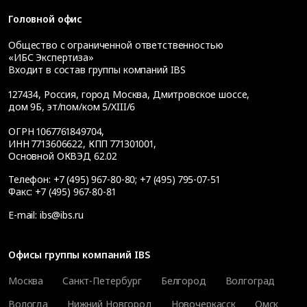
Головной офис
Общество с ограниченной ответственностью
«ИБС Экспертиза»
Входит в состав группы компаний IBS
127434
,
Россия, город Москва
,
Дмитровское шоссе,
дом 9Б, эт/пом/ком 5/XIII/6
ОГРН 1067761849704,
ИНН 7713606622, КПП 771301001,
Основной ОКВЭД 62.02
Телефон:
+7 (495) 967-80-80
;
+7 (495) 795-07-51
Факс:
+7 (495) 967-80-81
E-mail:
ibs@ibs.ru
Офисы группы компаний IBS
Москва
Санкт-Петербург
Белгород
Волгоград
Вологда
Нижний Новгород
Новочеркасск
Омск