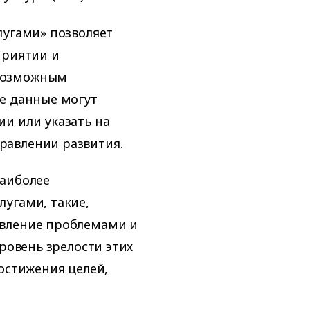
лугами» позволяет
приятии и
возможным
те данные могут
и или указать на
равлении развития.
наиболее
угами, такие,
авление проблемами и
уровень зрелости этих
остижения целей,