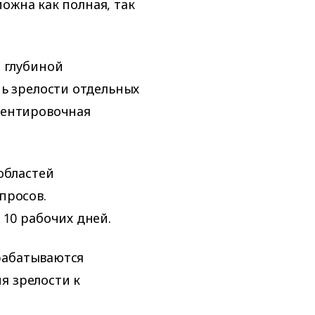
ожна как полная, так
 глубиной
нь зрелости отдельных
иентировочная
областей
просов.
10 рабочих дней.
рабатываются
я зрелости к