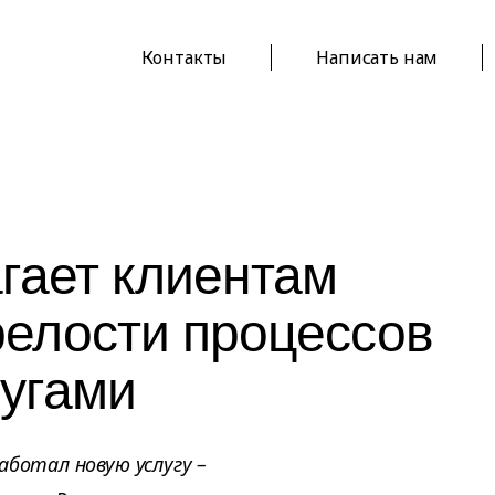
Контакты
Написать нам
гает клиентам
релости процессов
лугами
аботал новую услугу –