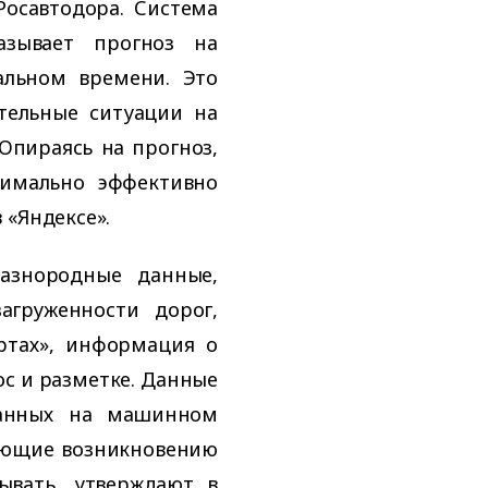
Росавтодора. Система
азывает прогноз на
альном времени. Это
тельные ситуации на
Опираясь на прогноз,
симально эффективно
 «Яндексе».
разнородные данные,
агруженности дорог,
ртах», информация о
ос и разметке. Данные
ванных на машинном
вующие возникновению
ывать, утверждают в