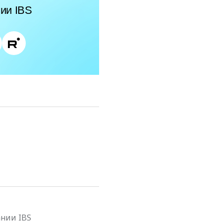
ии IBS
ании IBS