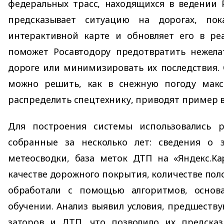
федеральных трасс, находящихся в ведении 
предсказывает ситуацию на дорогах, пок
интерактивной карте и обновляет его в ре
поможет Росавтодору предотвратить нежела
дороге или минимизировать их последствия. 
можно решить, как в снежную погоду мак
распределить спецтехнику, приводят пример в
Для построения системы использовались 
собранные за несколько лет: сведения о з
метеосводки, база меток ДТП на «Яндекс.Ка
качестве дорожного покрытия, количестве пол
обработали с помощью алгоритмов, осно
обучении. Анализ выявил условия, предшест
заторов и ДТП, что позволило их предсказ