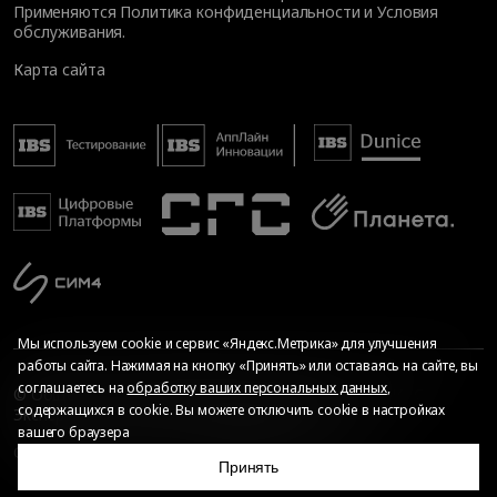
Применяются
Политика конфиденциальности
и
Условия
обслуживания
.
Карта сайта
Мы используем cookie и сервис «Яндекс.Метрика» для улучшения
работы сайта. Нажимая на кнопку «Принять» или оставаясь на сайте, вы
соглашаетесь на
обработку ваших персональных данных
,
© Общество с ограниченной ответственностью «ИБС
содержащихся в cookie. Вы можете отключить cookie в настройках
Экспертиза», 2026. Все права защищены
вашего браузера
Сопровождение сайта
—
Текарт
.
Сделано в
Принять