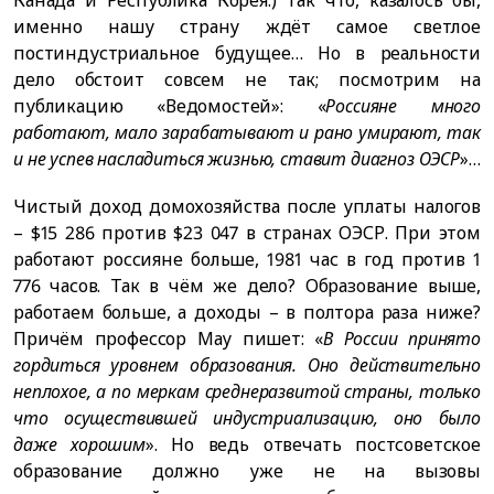
именно нашу страну ждёт самое светлое
постиндустриальное будущее… Но в реальности
дело обстоит совсем не так; посмотрим на
публикацию «Ведомостей»: «
Россияне много
работают, мало зарабатывают и рано умирают, так
и не успев насладиться жизнью, ставит диагноз ОЭСР
»…
Чистый доход домохозяйства после уплаты налогов
– $15 286 против $23 047 в странах ОЭСР. При этом
работают россияне больше, 1981 час в год против 1
776 часов. Так в чём же дело? Образование выше,
работаем больше, а доходы – в полтора раза ниже?
Причём профессор Мау пишет: «
В России принято
гордиться уровнем образования. Оно действительно
неплохое, а по меркам среднеразвитой страны, только
что осуществившей индустриализацию, оно было
даже хорошим
». Но ведь отвечать постсоветское
образование должно уже не на вызовы