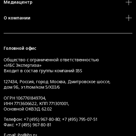
Медиацентр
О компании
Головной офис
Общество с ограниченной ответственностью
«ИБС Экспертиза»
Входит в состав группы компаний IBS
127434
,
Россия, город Москва
,
Дмитровское шоссе,
дом 9Б, эт/пом/ком 5/XIII/6
ОГРН 1067761849704,
ИНН 7713606622, КПП 771301001,
Основной ОКВЭД 62.02
Телефон:
+7 (495) 967-80-80
;
+7 (495) 795-07-51
Факс:
+7 (495) 967-80-81
E-mail:
ibs@ibs.ru