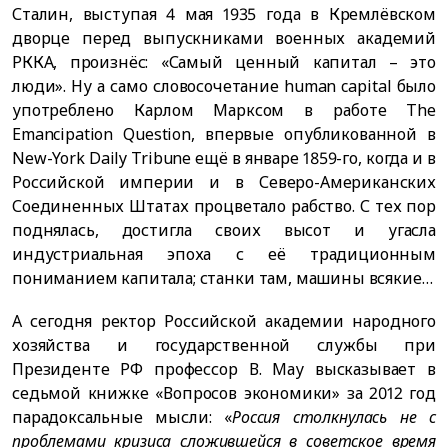
Сталин, выступая 4 мая 1935 года в Кремлёвском
дворце перед выпускниками военных академий
РККА, произнёс: «Самый ценный капитал – это
люди». Ну а само словосочетание human capital было
употреблено Карлом Марксом в работе The
Emancipation Question, впервые опубликованной в
New-York Daily Tribune ещё в январе 1859-го, когда и в
Российской империи и в Северо-Американских
Соединенных Штатах процветало рабство. С тех пор
поднялась, достигла своих высот и угасла
индустриальная эпоха с её традиционным
пониманием капитала; станки там, машины всякие…
А сегодня ректор Российской академии народного
хозяйства и государственной службы при
Президенте РФ профессор В. Мау высказывает в
седьмой книжке «Вопросов экономики» за 2012 год
парадоксальные мысли: «
Россия столкнулась не с
проблемами кризиса сложившейся в советское время