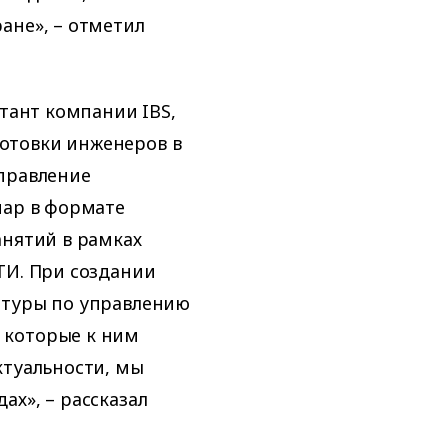
ане», – отметил
ьтант компании IBS,
отовки инженеров в
Управление
нар в формате
анятий в рамках
ТИ. При создании
атуры по управлению
 которые к ним
ктуальности, мы
ах», – рассказал