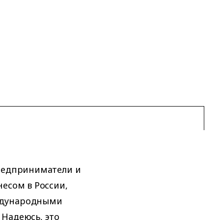
предприниматели и
несом в России,
ждународными
 Надеюсь, это