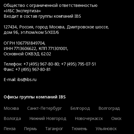
Общество с ограниченной ответственностью
«ИБС Экспертиза»
Входит в состав группы компаний IBS
127434
,
Россия, город Москва
,
Дмитровское шоссе,
дом 9Б, эт/пом/ком 5/XIII/6
ОГРН 1067761849704,
ИНН 7713606622, КПП 771301001,
Основной ОКВЭД 62.02
Телефон:
+7 (495) 967-80-80
;
+7 (495) 795-07-51
Факс:
+7 (495) 967-80-81
E-mail:
ibs@ibs.ru
Офисы группы компаний IBS
Москва
Санкт-Петербург
Белгород
Волгоград
Вологда
Нижний Новгород
Новочеркасск
Омск
Пенза
Пермь
Таганрог
Тюмень
Ульяновск