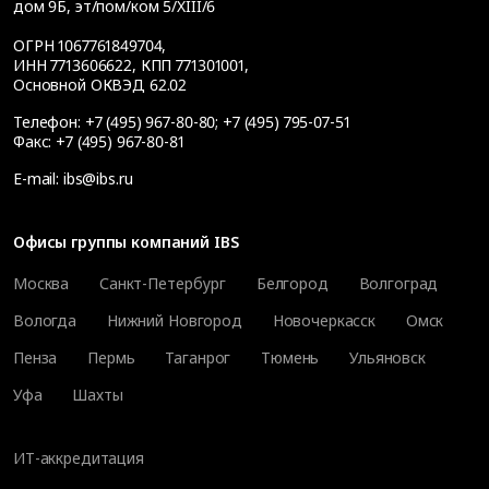
дом 9Б, эт/пом/ком 5/XIII/6
ОГРН 1067761849704,
ИНН 7713606622, КПП 771301001,
Основной ОКВЭД 62.02
Телефон:
+7 (495) 967-80-80
;
+7 (495) 795-07-51
Факс:
+7 (495) 967-80-81
E-mail:
ibs@ibs.ru
Офисы группы компаний IBS
Москва
Санкт-Петербург
Белгород
Волгоград
Вологда
Нижний Новгород
Новочеркасск
Омск
Пенза
Пермь
Таганрог
Тюмень
Ульяновск
Уфа
Шахты
ИТ-аккредитация